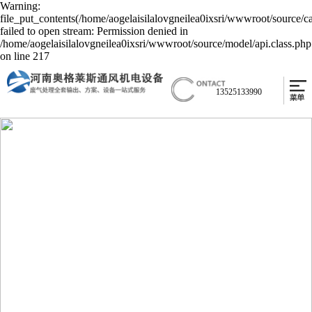
Warning:
file_put_contents(/home/aogelaisilalovgneilea0ixsri/wwwroot/source/c
failed to open stream: Permission denied in
/home/aogelaisilalovgneilea0ixsri/wwwroot/source/model/api.class.php
on line 217
13525133990