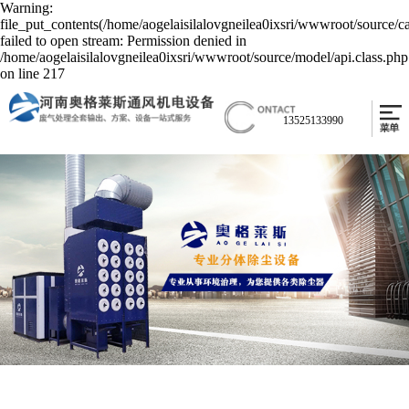
Warning:
file_put_contents(/home/aogelaisilalovgneilea0ixsri/wwwroot/source/c
failed to open stream: Permission denied in
/home/aogelaisilalovgneilea0ixsri/wwwroot/source/model/api.class.php
on line 217
13525133990