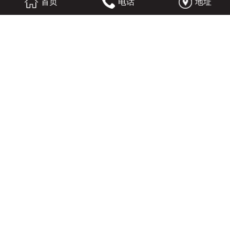
首页
电话
地址
分体除尘设备
激光切割除尘器