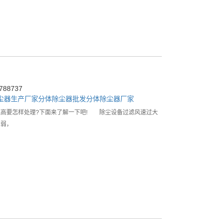
88737
尘器生产厂家
分体除尘器批发
分体除尘器厂家
高要怎样处理?下面来了解一下吧! 除尘设备过滤风速过大
削弱，