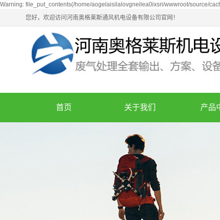
Warning: file_put_contents(/home/aogelaisilalovgneilea0ixsri/wwwroot/source/cach
您好，欢迎访问河南奥格莱斯通风机电设备有限公司官网！
首页
关于我们
产品
公司简介
光学
资质荣誉
激光、数控切
焊接烟
中央烟
空间