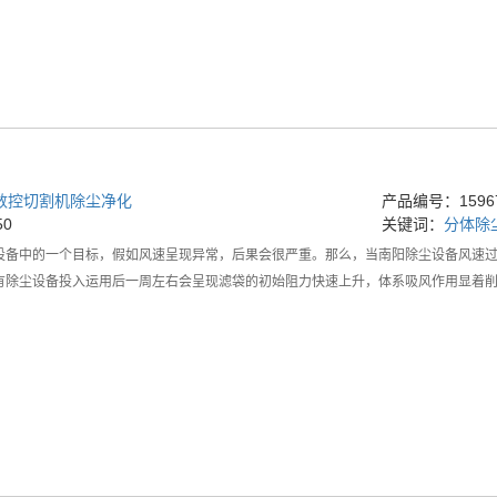
数控切割机除尘净化
产品编号：15967
0
关键词：
分体除
中的一个目标，假如风速呈现异常，后果会很严重。那么，当南阳除尘设备风速过
有除尘设备投入运用后一周左右会呈现滤袋的初始阻力快速上升，体系吸风作用显着