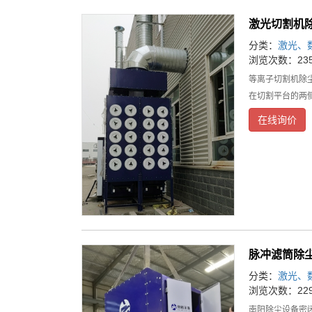
激光切割机
分类：
激光、
浏览次数：235
等离子切割机除
在切割平台的两
在线询价
脉冲滤筒除
分类：
激光、
浏览次数：229
南阳除尘设备密