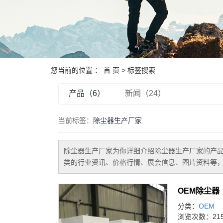
OE
集气
您当前的位置 ：
首 页
> 标签搜索
产品（6）
新闻（24）
当前标签：
除尘器生产厂家
除尘器生产厂家
为你详细介绍
除尘器生产厂家
的产品
类的行业资讯、价格行情、展会信息、图片资料等，
OEM除尘器
分类：
OEM
浏览次数：215