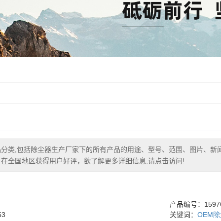
M
罩
分类,包括
除尘器生产厂家
下的所有产品的用途、型号、范围、图片、新
在全国地区获得用户好评，欲了解更多详细信息,请点击访问!
产品编号：15976
3
关键词：
OEM